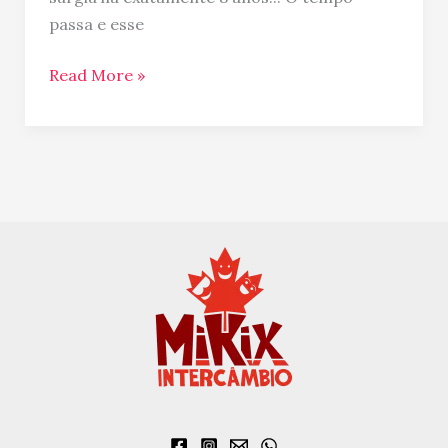
é
passa e esse
você!
Read More »