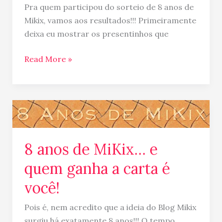
Pra quem participou do sorteio de 8 anos de
Mikix, vamos aos resultados!!! Primeiramente
deixa eu mostrar os presentinhos que
Read More »
8
anos
de
8 anos de MiKix… e
MiKix…
e
quem ganha a carta é
quem
você!
ganha
a
Pois é, nem acredito que a ideia do Blog Mikix
carta
surgiu há exatamente 8 anos!!! O tempo