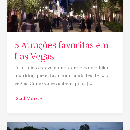
5 Atrações favoritas em
Las Vegas
Esses dias estava comentando com o Kiko
(marido), que estava com saudades de Las
Vegas. Como vocês sabem, já fui […]
Read More »
Comerando