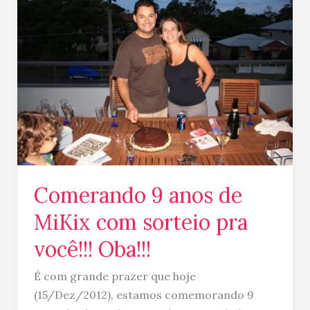
9
anos
de
MiKix
com
sorteio
pra
você!!!
Oba!!!
Comerando 9 anos de
MiKix com sorteio pra
você!!! Oba!!!
É com grande prazer que hoje
(15/Dez/2012), estamos comemorando 9