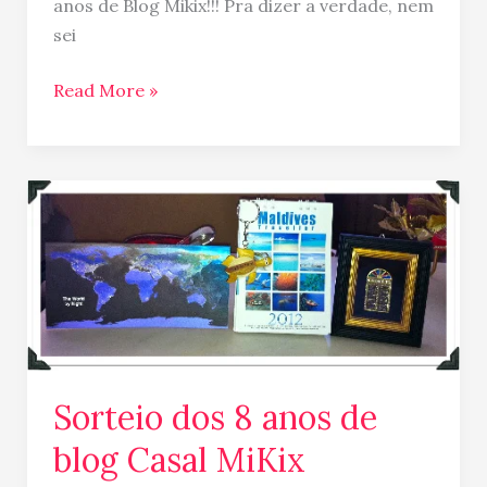
anos de Blog Mikix!!! Pra dizer a verdade, nem
sei
Read More »
Sorteio
dos
8
anos
de
blog
Casal
MiKix
Sorteio dos 8 anos de
blog Casal MiKix