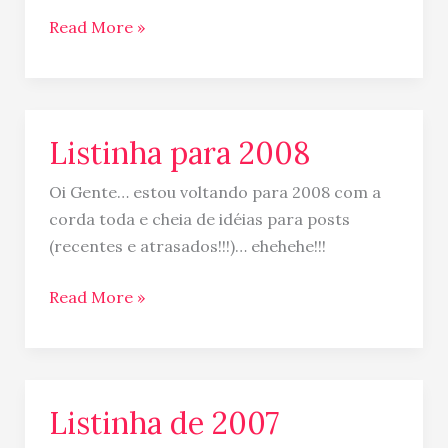
Read More »
Listinha para 2008
Listinha
para
Oi Gente… estou voltando para 2008 com a
2008
corda toda e cheia de idéias para posts
(recentes e atrasados!!!)… ehehehe!!!
Read More »
Listinha de 2007
Listinha
de