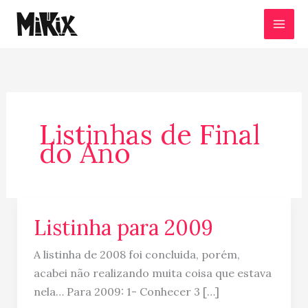
Ir
para
o
conteúdo
Listinhas de Final
do Ano
Listinha para 2009
Listinha
para
A listinha de 2008 foi concluida, porém,
2009
acabei não realizando muita coisa que estava
nela… Para 2009: 1- Conhecer 3 […]