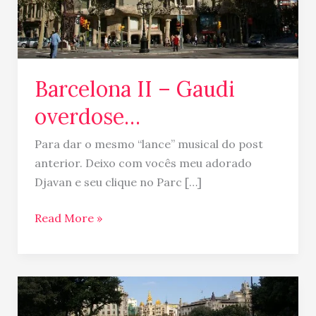
Barcelona II – Gaudi
overdose…
Para dar o mesmo “lance” musical do post
anterior. Deixo com vocês meu adorado
Djavan e seu clique no Parc […]
Read More »
Barcelona
a