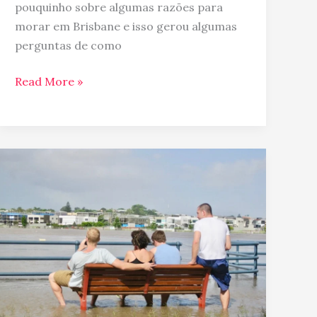
pouquinho sobre algumas razões para
morar em Brisbane e isso gerou algumas
perguntas de como
Read More »
Regiões
de
enchentes
em
Brisbane