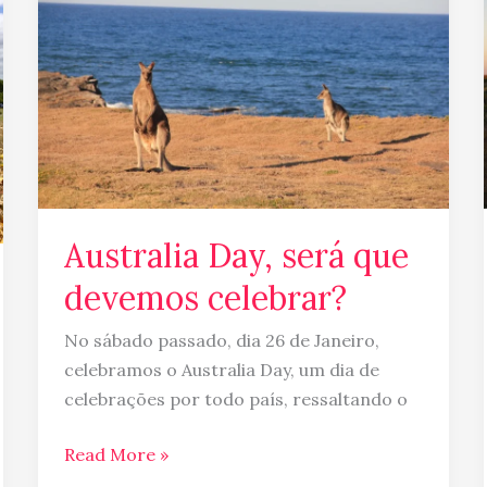
será
que
devemos
celebrar?
Australia Day, será que
devemos celebrar?
No sábado passado, dia 26 de Janeiro,
celebramos o Australia Day, um dia de
celebrações por todo país, ressaltando o
Read More »