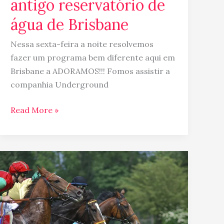
antigo reservatório de
água de Brisbane
Nessa sexta-feira a noite resolvemos
fazer um programa bem diferente aqui em
Brisbane a ADORAMOS!!! Fomos assistir a
companhia Underground
Read More »
Melbourne
Cup
da
Australia
…