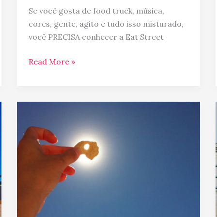
Se você gosta de food truck, música,
cores, gente, agito e tudo isso misturado,
você PRECISA conhecer a Eat Street
Read More »
Porque
a
Australia
é
chamada
de
Down
Under