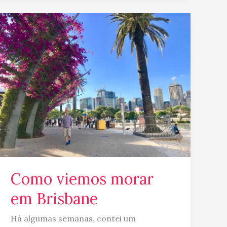
Como
viemos
morar
em
Brisbane
Como viemos morar
em Brisbane
Há algumas semanas, contei um