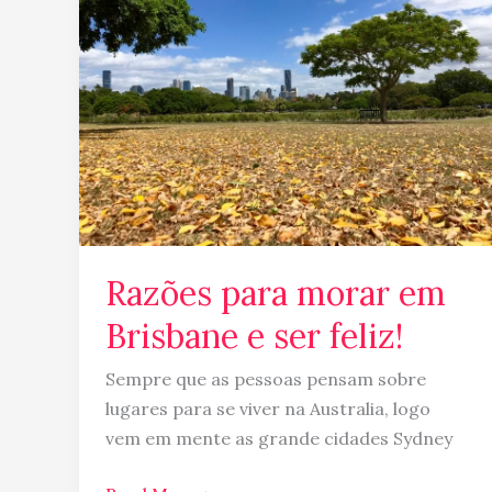
morar
em
Brisbane
e
ser
feliz!
Razões para morar em
Brisbane e ser feliz!
Sempre que as pessoas pensam sobre
lugares para se viver na Australia, logo
vem em mente as grande cidades Sydney