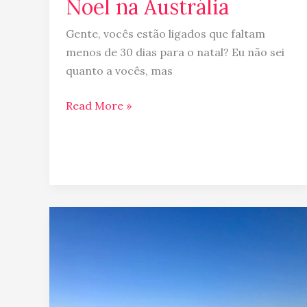
Noel na Austrália
Gente, vocês estão ligados que faltam
menos de 30 dias para o natal? Eu não sei
quanto a vocês, mas
Read More »
Dia
de
praia
em
Mooloolaba,