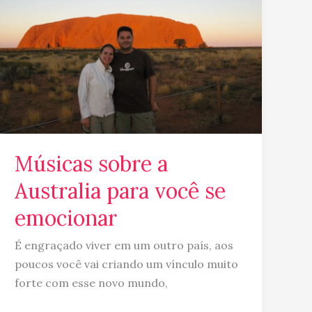
a
Australia
para
você
se
emocionar
Músicas sobre a
Australia para você se
emocionar
É engraçado viver em um outro país, aos
poucos você vai criando um vínculo muito
forte com esse novo mundo,