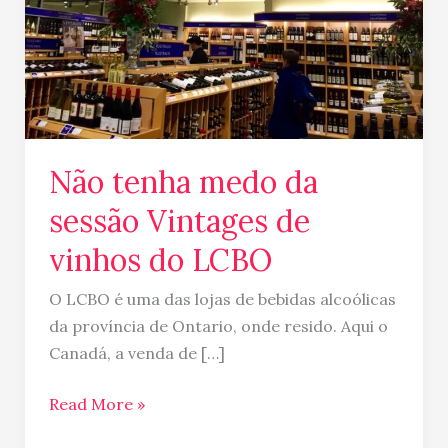
de
vinhos
do
LCBO
Não tenha medo da
sessão Vintages de
vinhos do LCBO
O LCBO é uma das lojas de bebidas alcoólicas
da província de Ontario, onde resido. Aqui o
Canadá, a venda de […]
Read More »