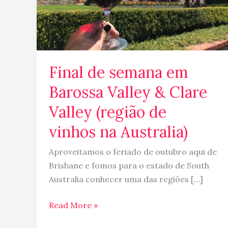
Clare
Valley
(região
de
vinhos
Final de semana em
na
Barossa Valley & Clare
Australia)
Valley (região de
vinhos na Australia)
Aproveitamos o feriado de outubro aqui de
Brisbane e fomos para o estado de South
Australia conhecer uma das regiões […]
Read More »