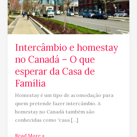
que
esperar
da
Casa
de
Intercâmbio e homestay
Família
no Canadá – O que
esperar da Casa de
Família
Homestay é um tipo de acomodação para
quem pretende fazer intercâmbio. A
homestay no Canadá também são
conhecidas como “casa […]
Read More »