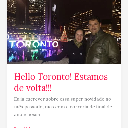
Toronto!
Estamos
de
volta!!!
Hello Toronto! Estamos
de volta!!!
Eu ia escrever sobre essa super novidade no
mês passado, mas com a correria de final de
ano e nossa