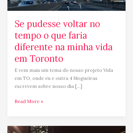
faria
diferente
na
Se pudesse voltar no
minha
tempo o que faria
vida
em
diferente na minha vida
Toronto
em Toronto
E vem mais um tema do nosso projeto Vida
em TO, onde eu e outra 4 blogueiras
escrevem sobre nosso dia […]
Read More »
Hello