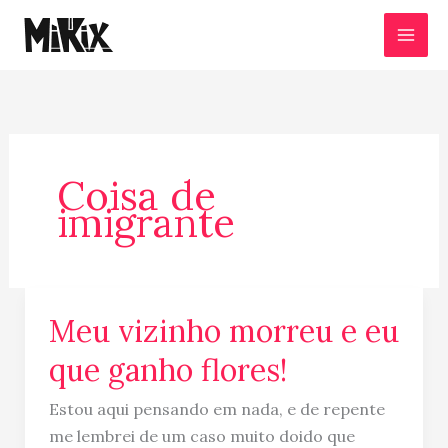
Ir
para
o
conteúdo
Coisa de
imigrante
Meu vizinho morreu e eu
Meu
vizinho
que ganho flores!
morreu
e
Estou aqui pensando em nada, e de repente
eu
me lembrei de um caso muito doido que