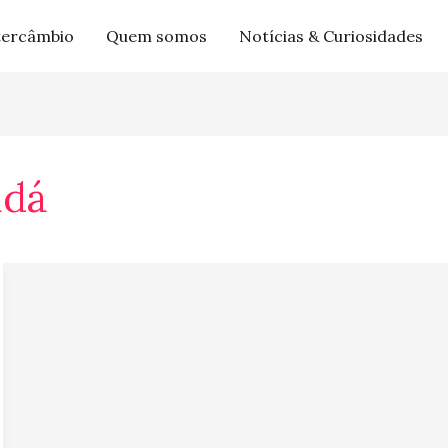
tercâmbio
Quem somos
Notícias & Curiosidades
adá