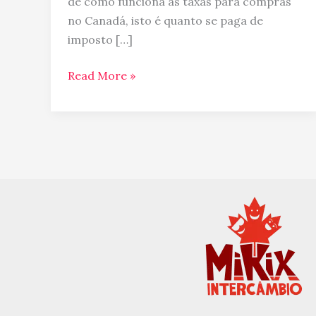
de como funciona as taxas para compras
Imposto
no Canadá, isto é quanto se paga de
no
imposto […]
Canadá
Read More »