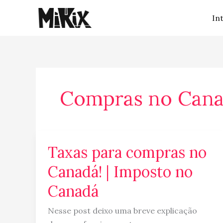
Ir
In
para
o
conteúdo
Compras no Can
Taxas para compras no
Taxas
para
Canadá! | Imposto no
compras
Canadá
no
Canadá!
Nesse post deixo uma breve explicação
|