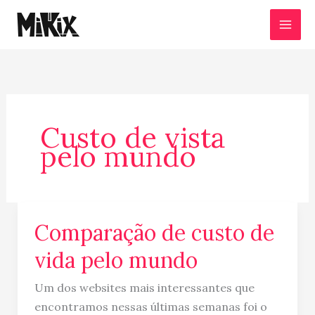
Ir
para
o
conteúdo
Custo de vista
pelo mundo
Comparação de custo de
Comparação
de
vida pelo mundo
custo
de
Um dos websites mais interessantes que
vida
encontramos nessas últimas semanas foi o