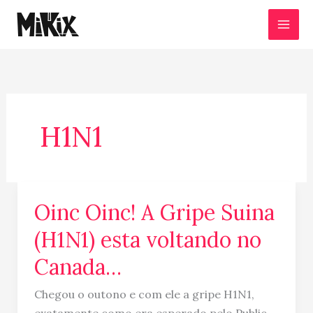
Ir
para
o
conteúdo
H1N1
Oinc Oinc! A Gripe Suina
Oinc
Oinc!
(H1N1) esta voltando no
A
Canada…
Gripe
Suina
Chegou o outono e com ele a gripe H1N1,
(H1N1)