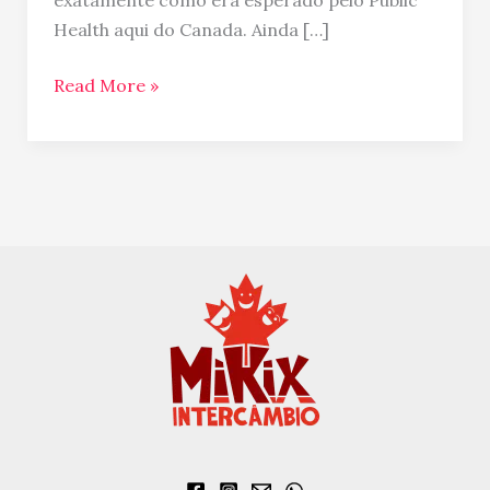
exatamente como era esperado pelo Public
esta
Health aqui do Canada. Ainda […]
voltando
no
Read More »
Canada…