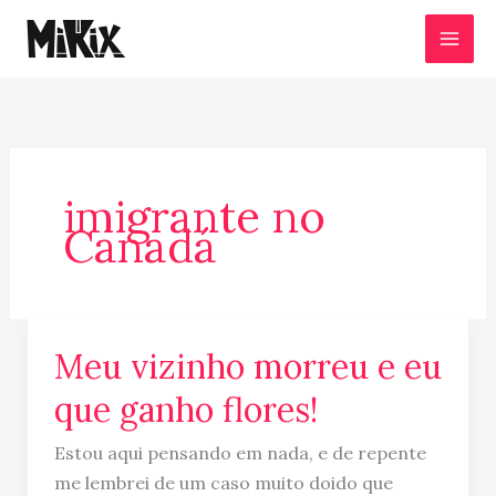
Ir
para
o
conteúdo
imigrante no
Canadá
Meu vizinho morreu e eu
Meu
vizinho
que ganho flores!
morreu
e
Estou aqui pensando em nada, e de repente
eu
me lembrei de um caso muito doido que