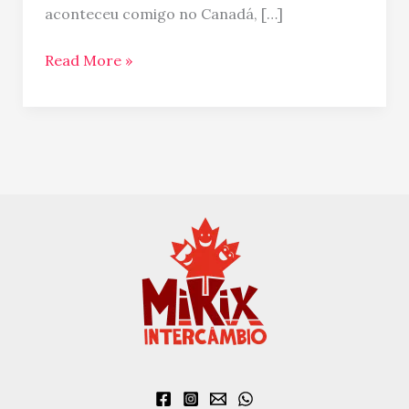
que
aconteceu comigo no Canadá, […]
ganho
flores!
Read More »