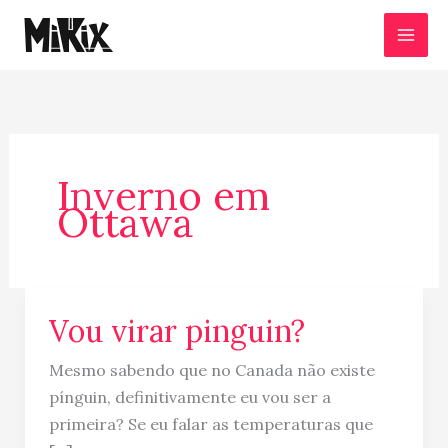
Ir
para
o
conteúdo
Inverno em
Ottawa
Vou virar pinguin?
Vou
virar
Mesmo sabendo que no Canada não existe
pinguin?
pínguin, definitivamente eu vou ser a
primeira? Se eu falar as temperaturas que