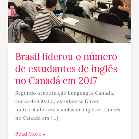
de
inglês
no
Canadá
em
2017
Brasil liderou o número
de estudantes de inglês
no Canadá em 2017
Segundo a instituição Languages Canada,
cerca de 150.000 estudantes foram
matriculados em escolas de inglês e francês
no Canadá em […]
Read More »