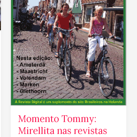
e
Brasileiros
na
Holanda
Momento Tommy:
Mirellita nas revistas