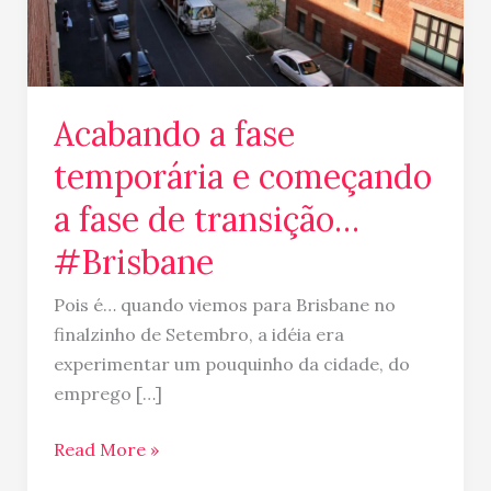
fase
de
transição…
#Brisbane
Acabando a fase
temporária e começando
a fase de transição…
#Brisbane
Pois é… quando viemos para Brisbane no
finalzinho de Setembro, a idéia era
experimentar um pouquinho da cidade, do
emprego […]
Read More »