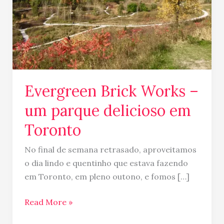
delicioso
em
Toronto
Evergreen Brick Works –
um parque delicioso em
Toronto
No final de semana retrasado, aproveitamos
o dia lindo e quentinho que estava fazendo
em Toronto, em pleno outono, e fomos […]
Read More »