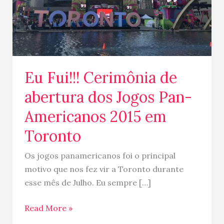
Pan-
Americanos
2015
em
Toronto
Eu Fui!!! Cerimônia de
abertura dos Jogos Pan-
Americanos 2015 em
Toronto
Os jogos panamericanos foi o principal
motivo que nos fez vir a Toronto durante
esse mês de Julho. Eu sempre […]
Read More »