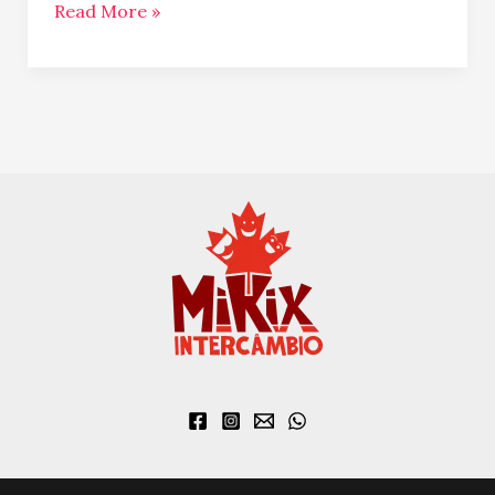
Read More »