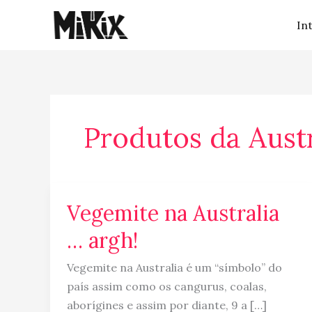
Ir
In
para
o
conteúdo
Produtos da Austr
Vegemite na Australia
Vegemite
na
… argh!
Australia
…
Vegemite na Australia é um “símbolo” do
argh!
país assim como os cangurus, coalas,
aborígines e assim por diante, 9 a […]