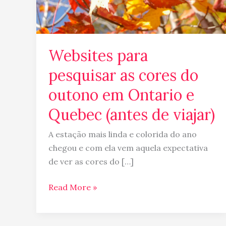
em
Ontario
e
Quebec
Websites para
(antes
pesquisar as cores do
de
viajar)
outono em Ontario e
Quebec (antes de viajar)
A estação mais linda e colorida do ano
chegou e com ela vem aquela expectativa
de ver as cores do […]
Read More »