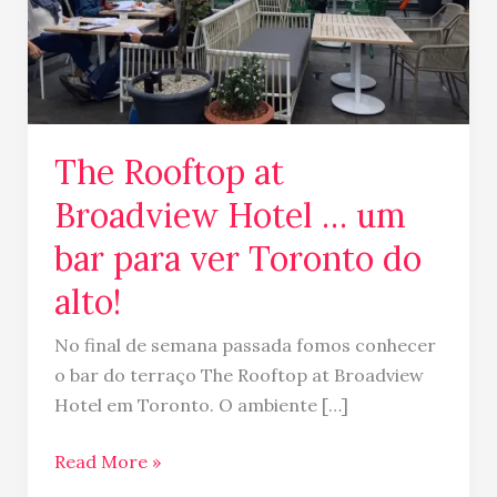
bar
para
ver
Toronto
do
The Rooftop at
alto!
Broadview Hotel … um
bar para ver Toronto do
alto!
No final de semana passada fomos conhecer
o bar do terraço The Rooftop at Broadview
Hotel em Toronto. O ambiente […]
Read More »