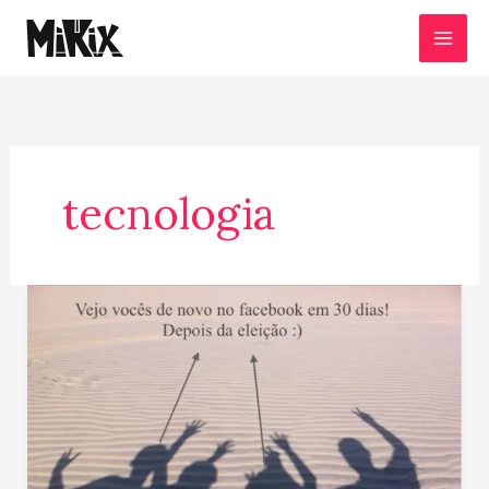
Ir
para
o
conteúdo
tecnologia
Como
bloquear
amigo
no
facebook
por
30