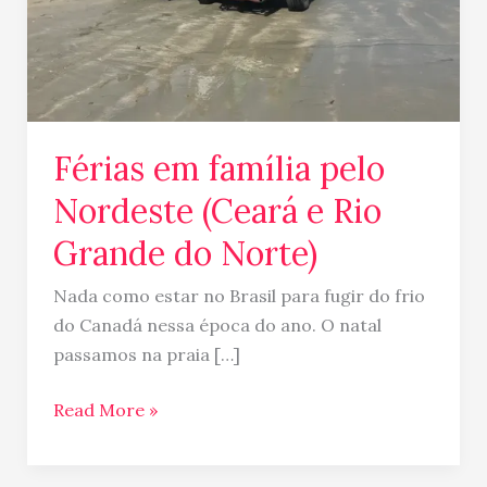
Rio
Grande
do
Norte)
Férias em família pelo
Nordeste (Ceará e Rio
Grande do Norte)
Nada como estar no Brasil para fugir do frio
do Canadá nessa época do ano. O natal
passamos na praia […]
Read More »