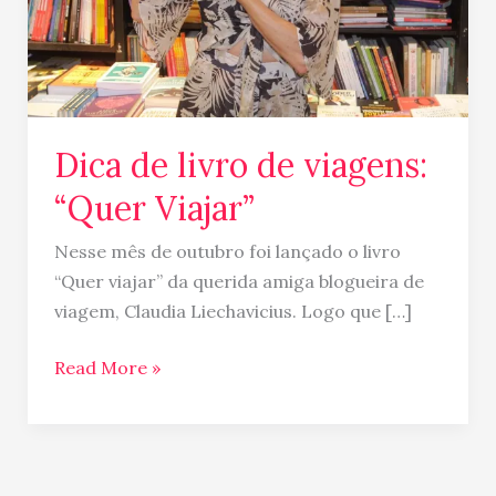
Viajar”
Dica de livro de viagens:
“Quer Viajar”
Nesse mês de outubro foi lançado o livro
“Quer viajar” da querida amiga blogueira de
viagem, Claudia Liechavicius. Logo que […]
Read More »