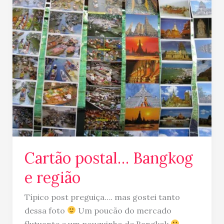
postal…
Bangkog
e
região
Cartão postal… Bangkog
e região
Típico post preguiça…. mas gostei tanto
dessa foto
Um poucão do mercado
flutuante e um pouquinho de Bangkok