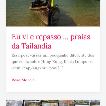
Tailandia
Eu vi e repasso … praias
da Tailandia
Esse post vai ser um pouquinho diferente dos
que eu fiz sobre Hong Kong, Kuala Lumpur e
Siem Reap/Angkor… pois […]
Read More »
Cartão