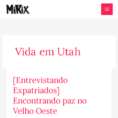
Ir
para
o
conteúdo
Vida em Utah
[Entrevistando
[Entrevistando
Expatriados]
Expatriados]
Encontrando
Encontrando paz no
paz
no
Velho Oeste
Velho