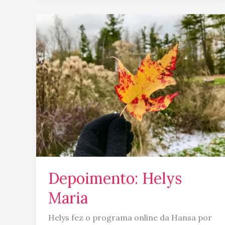
Depoimento:
Helys
Maria
Depoimento: Helys
Maria
Helys fez o programa online da Hansa por