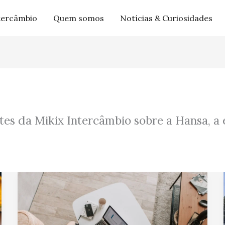
tercâmbio
Quem somos
Notícias & Curiosidades
es da Mikix Intercâmbio sobre a Hansa, a e
Depoimento:
Letícia
Silva