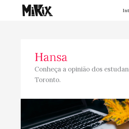
Ir
In
para
o
conteúdo
Hansa
Conheça a opinião dos estudant
Toronto.
Depoimento:
Lorelai
Lorenço