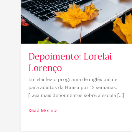
Depoimento: Lorelai
Lorenço
Lorelai fez o programa de inglês online
para adultos da Hansa por 12 semanas.
[Leia mais depoimentos sobre a escola […]
Read More »