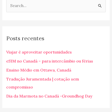
P
e
s
q
Posts recentes
u
i
Viajar é aproveitar oportunidades
s
eSIM no Canadá – para intercâmbio ou férias
a
Ensino Médio em Ottawa, Canadá
r
p
Tradução Juramentada | cotação sem
o
compromisso
r
Dia da Marmota no Canadá -Groundhog Day
: