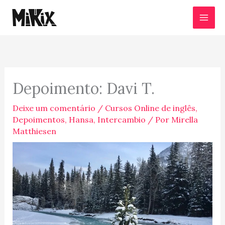
Ir
para
o
conteúdo
Depoimento: Davi T.
Deixe um comentário
/
Cursos Online de inglês
,
Depoimentos
,
Hansa
,
Intercambio
/ Por
Mirella
Matthiesen