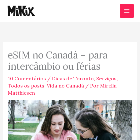
Ir
para
o
conteúdo
eSIM no Canadá – para
intercâmbio ou férias
10 Comentários
/
Dicas de Toronto
,
Serviços
,
Todos os posts
,
Vida no Canadá
/ Por
Mirella
Matthiesen