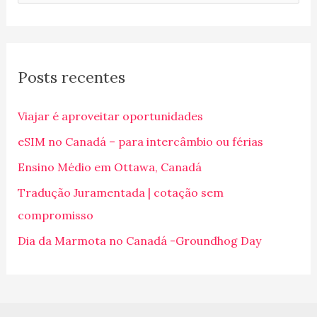
e
s
q
Posts recentes
u
i
Viajar é aproveitar oportunidades
s
eSIM no Canadá – para intercâmbio ou férias
a
Ensino Médio em Ottawa, Canadá
r
p
Tradução Juramentada | cotação sem
o
compromisso
r
Dia da Marmota no Canadá -Groundhog Day
: