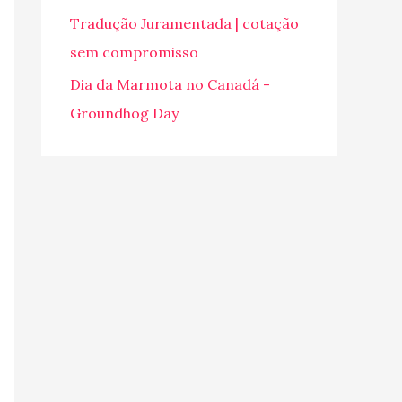
o
Tradução Juramentada | cotação
r
sem compromisso
:
Dia da Marmota no Canadá -
Groundhog Day