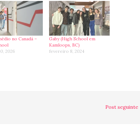
médio no Canadá –
Gaby (High School em
hool
Kamloops, BC)
10, 2026
fevereiro 8, 2024
Post seguinte