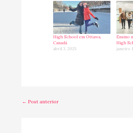
High School em Ottawa,
Ensino 
Canadá
High Sc
abril 3, 2025
janeiro 
←
Post anterior