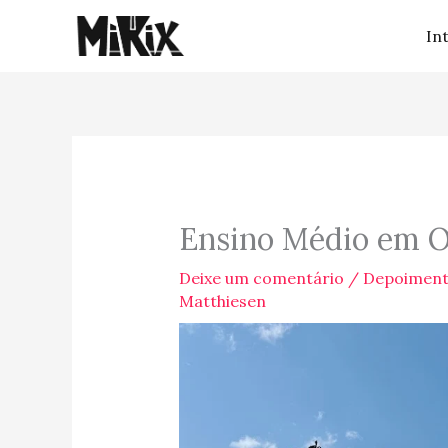
Ir
In
para
o
conteúdo
Ensino Médio em O
Deixe um comentário
/
Depoiment
Matthiesen