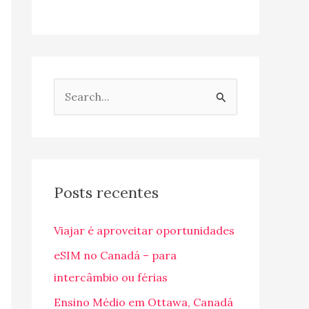
P
e
s
q
u
Posts recentes
i
Viajar é aproveitar oportunidades
s
a
eSIM no Canadá – para
r
intercâmbio ou férias
p
Ensino Médio em Ottawa, Canadá