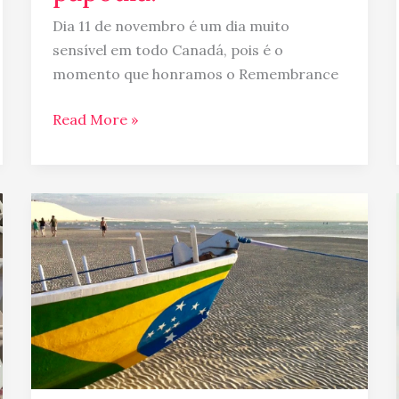
Dia 11 de novembro é um dia muito
sensível em todo Canadá, pois é o
momento que honramos o Remembrance
Read More »
Presente
brasileiro
para
estrangeiro
–
13
Dicas
do
que