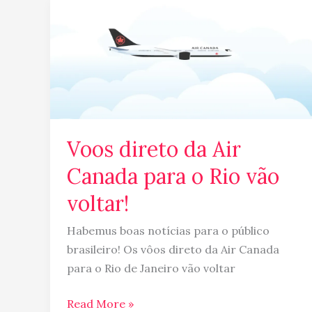
Voos
direto
da
Air
Canada
para
o
Rio
Voos direto da Air
vão
Canada para o Rio vão
voltar!
voltar!
Habemus boas notícias para o público
brasileiro! Os vôos direto da Air Canada
para o Rio de Janeiro vão voltar
Read More »