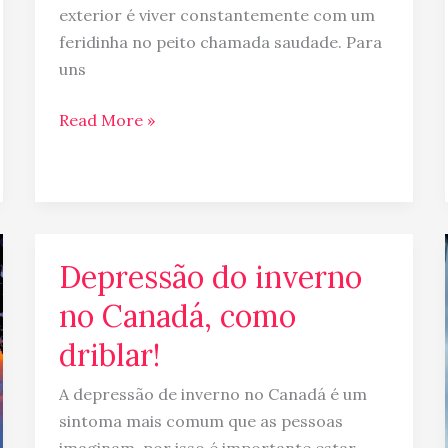
exterior é viver constantemente com um
feridinha no peito chamada saudade. Para
uns
Read More »
Depressão do inverno
Depressão
do
no Canadá, como
inverno
driblar!
no
Canadá,
A depressão de inverno no Canadá é um
como
sintoma mais comum que as pessoas
driblar!