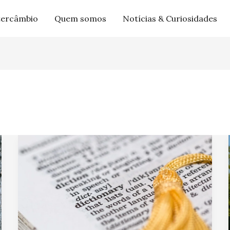
tercâmbio
Quem somos
Notícias & Curiosidades
Tradução
Juramentada
|
cotação
sem
compromisso