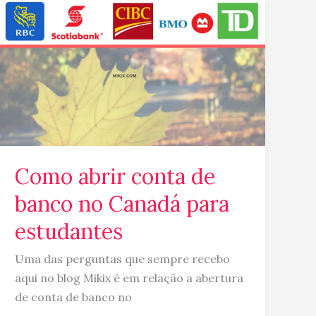
Como
abrir
conta
de
banco
no
Canadá
para
estudantes
Como abrir conta de
banco no Canadá para
estudantes
Uma das perguntas que sempre recebo
aqui no blog Mikix é em relação a abertura
de conta de banco no