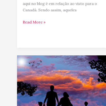
aqui no blog é em relação ao visto para o
Canadá. Sendo assim, aqueles
Read More »
Intercâmbio
em
família
no
Canadá
–
Uma
viagem