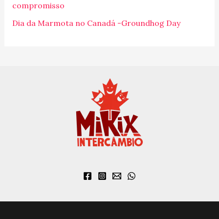
o
compromisso
r
Dia da Marmota no Canadá -Groundhog Day
: