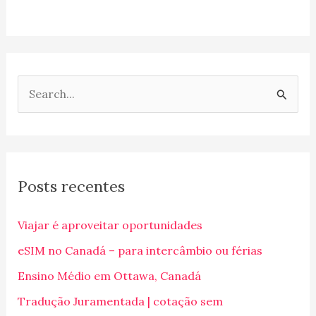
P
e
s
q
Posts recentes
u
i
Viajar é aproveitar oportunidades
s
eSIM no Canadá – para intercâmbio ou férias
a
Ensino Médio em Ottawa, Canadá
r
p
Tradução Juramentada | cotação sem