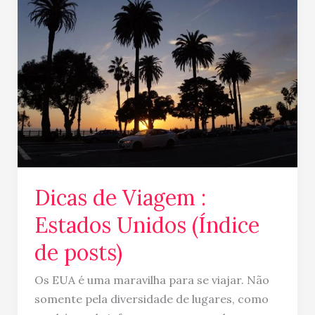
de
Viagem
:
Estados
Unidos
(Índice
de
posts)
Dicas de Viagem :
Estados Unidos (Índice
de posts)
Os EUA é uma maravilha para se viajar. Não
somente pela diversidade de lugares, como