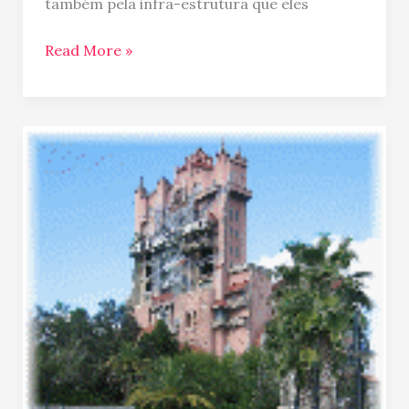
também pela infra-estrutura que eles
Read More »
Disney
–
MGM
&
Magic
Kingdon