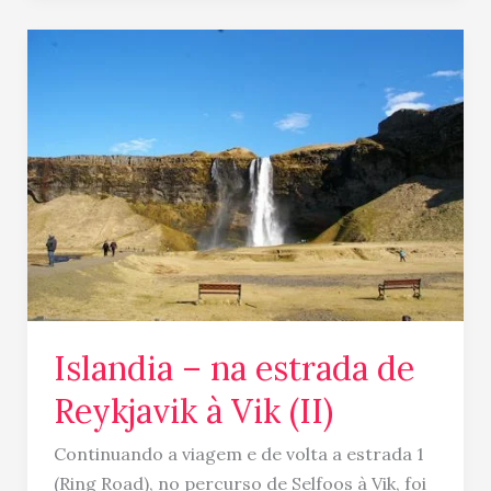
Islandia
–
na
estrada
de
Reykjavik
à
Vik
(II)
Islandia – na estrada de
Reykjavik à Vik (II)
Continuando a viagem e de volta a estrada 1
(Ring Road), no percurso de Selfoos à Vik, foi