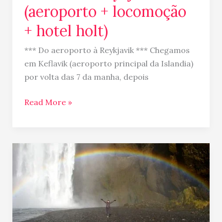
(aeroporto + locomoção
+ hotel holt)
*** Do aeroporto à Reykjavik *** Chegamos
em Keflavik (aeroporto principal da Islandia)
por volta das 7 da manha, depois
Read More »
Mas
o
que
voce
vai
fazer