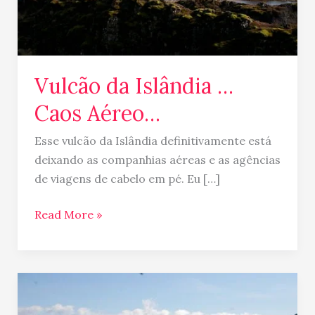
Vulcão da Islândia …
Caos Aéreo…
Esse vulcão da Islândia definitivamente está
deixando as companhias aéreas e as agências
de viagens de cabelo em pé. Eu […]
Read More »
Islandia
–