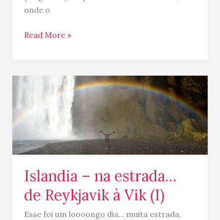
onde o
Read More »
Islandia
–
na
estrada…
de
Reykjavik
à
Islandia – na estrada…
Vik
(I)
de Reykjavik à Vik (I)
Esse foi um loooongo dia… muita estrada,