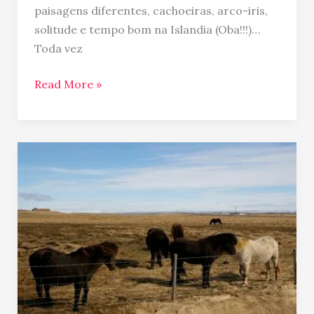
paisagens diferentes, cachoeiras, arco-iris,
solitude e tempo bom na Islandia (Oba!!!)…
Toda vez
Read More »
Islandia
e
seus
cavalos…