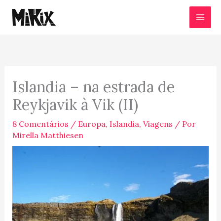
Ir
para
o
conteúdo
Islandia – na estrada de
Reykjavik à Vik (II)
8 Comentários
/
Europa
,
Islandia
,
Viagens
/ Por
Mirella Matthiesen