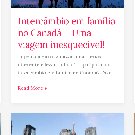
Intercâmbio em família
no Canadá – Uma
viagem inesquecível!
Já pensou em organizar umas férias
diferente e levar toda a “tropa” para um
intercâmbio em família no Canadá? Essa
Read More »
Motivos
para
não