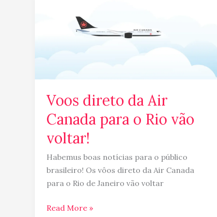
direto
da
Air
Canada
para
o
Rio
Voos direto da Air
vão
Canada para o Rio vão
voltar!
voltar!
Habemus boas notícias para o público
brasileiro! Os vôos direto da Air Canada
para o Rio de Janeiro vão voltar
Read More »