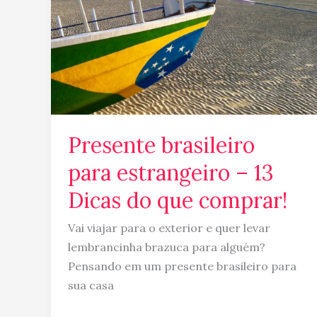
para
estrangeiro
–
13
Dicas
do
que
Presente brasileiro
comprar!
para estrangeiro – 13
Dicas do que comprar!
Vai viajar para o exterior e quer levar
lembrancinha brazuca para alguém?
Pensando em um presente brasileiro para
sua casa