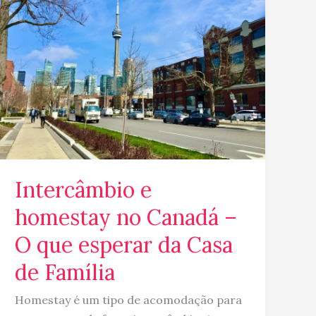
homestay
no
Canadá
–
O
que
esperar
da
Casa
de
Intercâmbio e
Família
homestay no Canadá –
O que esperar da Casa
de Família
Homestay é um tipo de acomodação para