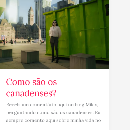
são
os
canadenses?
Como são os
canadenses?
Recebi um comentário aqui no blog Mikix,
perguntando como são os canadenses. Eu
sempre comento aqui sobre minha vida no