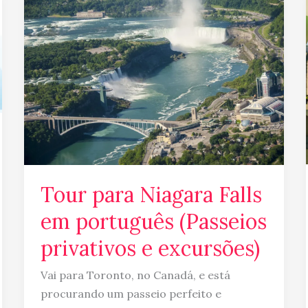
para
Niagara
Falls
em
português
(Passeios
privativos
e
excursões)
Tour para Niagara Falls
em português (Passeios
privativos e excursões)
Vai para Toronto, no Canadá, e está
procurando um passeio perfeito e