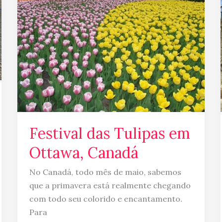
Tulipas
em
Ottawa,
Canadá
Festival das Tulipas em
Ottawa, Canadá
No Canadá, todo mês de maio, sabemos
que a primavera está realmente chegando
com todo seu colorido e encantamento.
Para