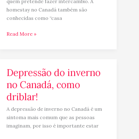
quem pretende fazer intercâmbio. A
homestay no Canadá também são
conhecidas como “casa
Read More »
Depressão do inverno
Depressão
do
no Canadá, como
inverno
driblar!
no
Canadá,
A depressão de inverno no Canadá é um
como
sintoma mais comum que as pessoas
driblar!
imaginam, por isso é importante estar