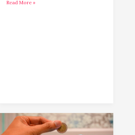
Read More »
Salário
líquido
no