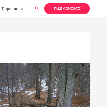
Pesquisar
Depoimentos
FALE CONOSCO
Fazendas
de
Maple
Syrup
no
Canadá!
Sugar