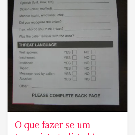
te
ligar!
(na
Australia)
O que fazer se um