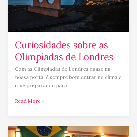
Curiosidades sobre as
Olimpíadas de Londres
Com as Olímpiadas de Londres quase na
nossa porta, é sempre bom entrar no clima e
ir se preparando para
Read More »
Torcida