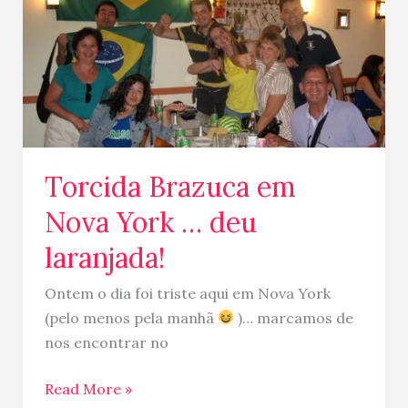
Brazuca
em
Nova
York
…
deu
laranjada!
Torcida Brazuca em
Nova York … deu
laranjada!
Ontem o dia foi triste aqui em Nova York
(pelo menos pela manhã
)… marcamos de
nos encontrar no
Read More »