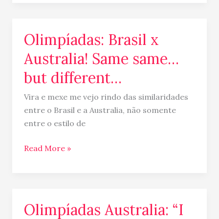
Olimpíadas: Brasil x
Olimpíadas:
Brasil
Australia! Same same…
x
but different…
Australia!
Same
Vira e mexe me vejo rindo das similaridades
same…
entre o Brasil e a Australia, não somente
but
entre o estilo de
different…
Read More »
Olimpíadas Australia: “I
Olimpíadas