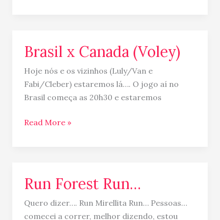
Brasil x Canada (Voley)
Brasil
x
Hoje nós e os vizinhos (Luly/Van e
Canada
Fabi/Cleber) estaremos lá…. O jogo aí no
(Voley)
Brasil começa as 20h30 e estaremos
Read More »
Run Forest Run…
Run
Forest
Quero dizer…. Run Mirellita Run… Pessoas…
Run…
comecei a correr, melhor dizendo, estou