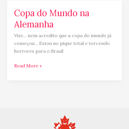
Copa do Mundo na
Copa
do
Alemanha
Mundo
na
Vixe… nem acredito que a copa do mundo já
Alemanha
começou… Estou no pique total e torcendo
horrores para o Brasil
Read More »