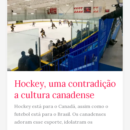
contradição
a
cultura
canadense
Hockey, uma contradição
a cultura canadense
Hockey está para o Canadá, assim como o
futebol está para o Brasil. Os canadenses
adoram esse esporte, idolatram os