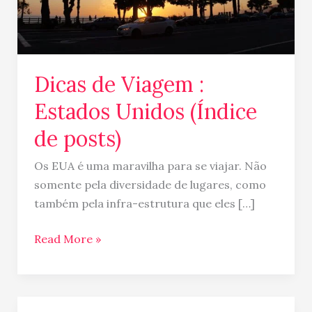
de
posts)
Dicas de Viagem :
Estados Unidos (Índice
de posts)
Os EUA é uma maravilha para se viajar. Não
somente pela diversidade de lugares, como
também pela infra-estrutura que eles […]
Read More »