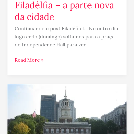
Filadélfia – a parte nova
da cidade
Continuando o post Filadéfia I… No outro dia
logo cedo (domingo) voltamos para a praça
do Independence Hall para ver
Read More »
Philadelphia
–
passeio
pela
história
americana