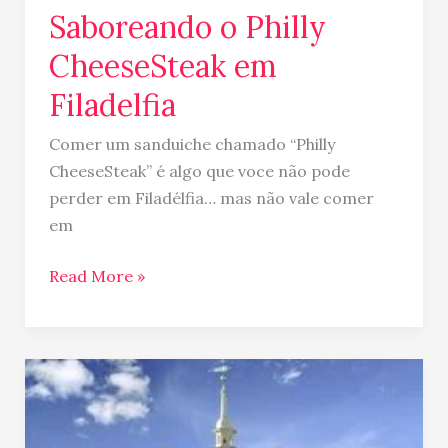
Saboreando o Philly
CheeseSteak em
Filadelfia
Comer um sanduiche chamado “Philly
CheeseSteak” é algo que voce não pode
perder em Filadélfia… mas não vale comer
em
Read More »
Filadélfia
–
a