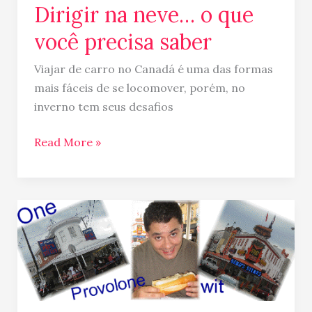
Dirigir na neve… o que
Dirigir
na
você precisa saber
neve…
o
Viajar de carro no Canadá é uma das formas
que
mais fáceis de se locomover, porém, no
você
inverno tem seus desafios
precisa
saber
Read More »
Saboreando
o
Philly
CheeseSteak
em
Filadelfia