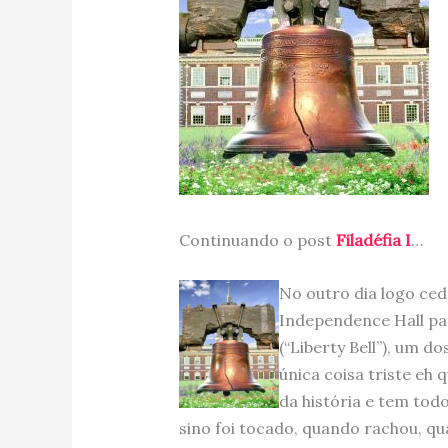
Continuando o post
Filadéfia I
…
No outro dia logo ce
Independence Hall par
(“Liberty Bell”), um 
única coisa triste eh 
da história e tem tod
sino foi tocado, quando rachou, qu