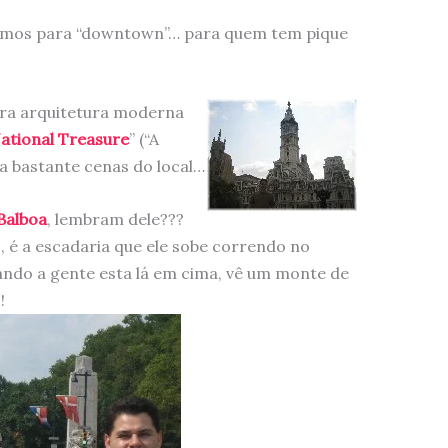
fomos para “downtown”… para quem tem pique
ura arquitetura moderna
ational Treasure
” (“A
a bastante cenas do local…
Balboa
, lembram dele???
o, é a escadaria que ele sobe correndo no
ando a gente esta lá em cima, vê um monte de
!