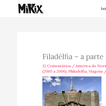
Ir
In
para
o
conteúdo
Filadélfia – a part
12 Comentários
/
America do Nor
(2005 a 2006)
,
Philadelfia
,
Viagens
/