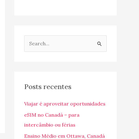
P
e
s
q
u
Posts recentes
i
Viajar é aproveitar oportunidades
s
a
eSIM no Canadá – para
r
intercâmbio ou férias
p
Ensino Médio em Ottawa, Canadá