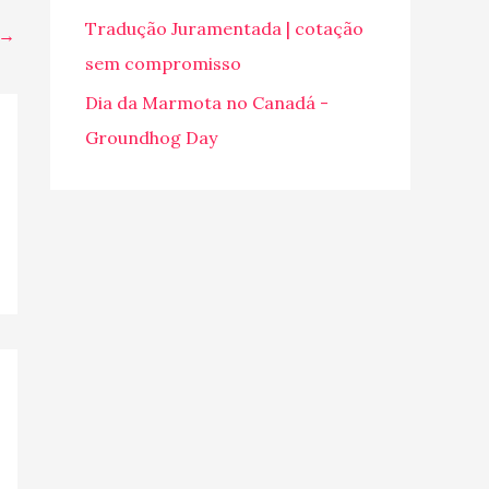
o
Tradução Juramentada | cotação
→
r
sem compromisso
:
Dia da Marmota no Canadá -
Groundhog Day