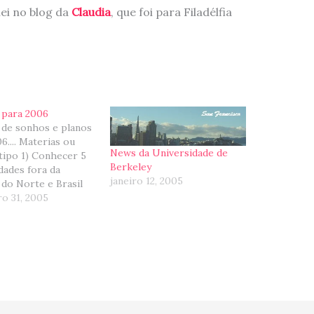
ei no blog da
Claudia
, que foi para Filadélfia
 para 2006
 de sonhos e planos
6.... Materias ou
News da Universidade de
tipo 1) Conhecer 5
Berkeley
dades fora da
janeiro 12, 2005
do Norte e Brasil
omos para Australia
o 31, 2005
cemos (Sydney,
ne, Brisbane e
 cidades da Gold
Sunshine Cost)
o: Na America do
e novo conheci…