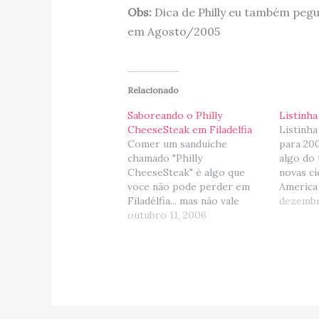
Obs:
Dica de Philly eu também pegu
em Agosto/2005
Relacionado
Saboreando o Philly
Listinha
CheeseSteak em Filadelfia
Listinha
Comer um sanduiche
para 200
chamado "Philly
algo do 
CheeseSteak" é algo que
novas ci
voce não pode perder em
America 
Filadélfia... mas não vale
Abril: F
dezembr
comer em qualquer lugar da
outubro 11, 2006
e conhe
cidade, voce TEM que ir ou
Melbour
no Pat's ou no Geno's
algumas
Steak... os " butecos" mais
Cost e 
tradicionais da cidade e mais
Setembr
cheios de frescura para se
Norte d
pedir…