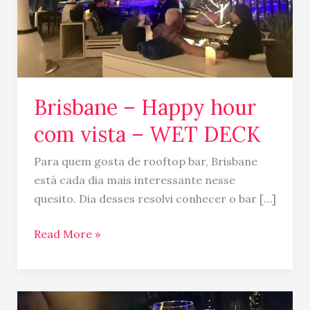
WET
DECK
Brisbane – Happy hour
com vista – WET DECK
Para quem gosta de rooftop bar, Brisbane
está cada dia mais interessante nesse
quesito. Dia desses resolvi conhecer o bar […]
Read More »
Eleven