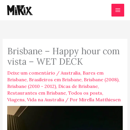
Ir
para
o
conteúdo
Brisbane – Happy hour com
vista – WET DECK
Deixe um comentário
/
Australia
,
Bares em
Brisbane
,
Brasileiros em Brisbane
,
Brisbane (2008)
,
Brisbane (2010 - 2012)
,
Dicas de Brisbane
,
Restaurantes em Brisbane
,
Todos os posts
,
Viagens
,
Vida na Australia
/ Por
Mirella Matthiesen