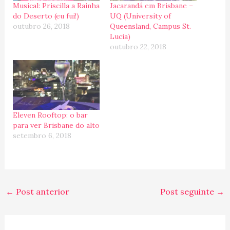
Musical: Priscilla a Rainha
Jacarandá em Brisbane –
do Deserto (eu fui!)
UQ (University of
outubro 26, 2018
Queensland, Campus St.
Lucia)
outubro 22, 2018
Eleven Rooftop: o bar
para ver Brisbane do alto
setembro 6, 2018
←
Post anterior
Post seguinte
→