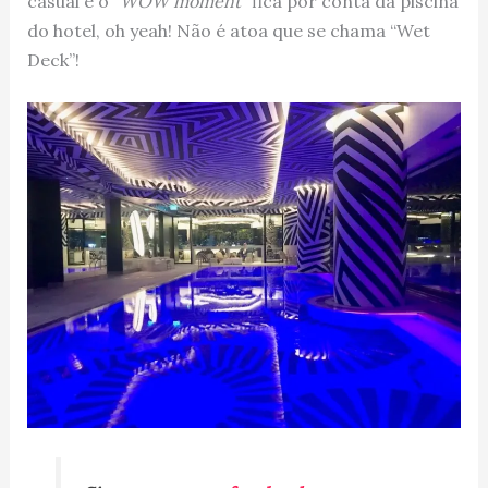
casual e o “
WOW moment
” fica por conta da piscina
do hotel, oh yeah! Não é atoa que se chama “Wet
Deck”!