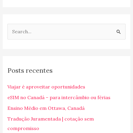
P
e
s
q
Posts recentes
u
i
Viajar é aproveitar oportunidades
s
eSIM no Canadá – para intercâmbio ou férias
a
Ensino Médio em Ottawa, Canadá
r
p
Tradução Juramentada | cotação sem
o
compromisso