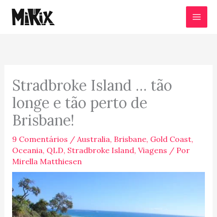
Ir
para
o
conteúdo
Stradbroke Island … tão
longe e tão perto de
Brisbane!
9 Comentários
/
Australia
,
Brisbane
,
Gold Coast
,
Oceania
,
QLD
,
Stradbroke Island
,
Viagens
/ Por
Mirella Matthiesen