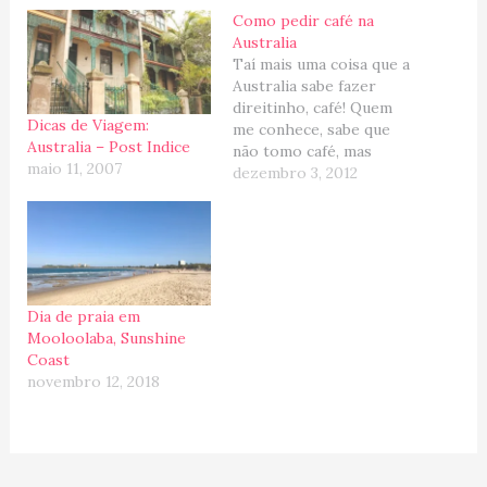
Como pedir café na
Australia
Taí mais uma coisa que a
Australia sabe fazer
direitinho, café! Quem
Dicas de Viagem:
me conhece, sabe que
Australia – Post Indice
não tomo café, mas
maio 11, 2007
minha segunda metade é
dezembro 3, 2012
expert no assunto e eu
sei tudo sobre um bom
chocolate
quente!!! Então, os dois
anos que passamos na
Australia, foram
Dia de praia em
perfeitos para saborear
Mooloolaba, Sunshine
em cada esquina…
Coast
novembro 12, 2018