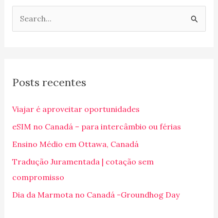
P
e
s
q
Posts recentes
u
i
Viajar é aproveitar oportunidades
s
eSIM no Canadá – para intercâmbio ou férias
a
Ensino Médio em Ottawa, Canadá
r
p
Tradução Juramentada | cotação sem
o
compromisso
r
Dia da Marmota no Canadá -Groundhog Day
: