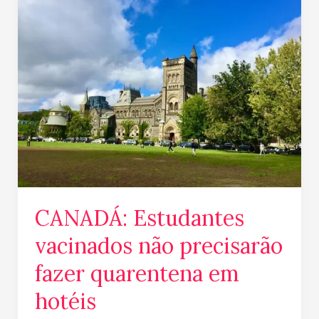
Estudantes
vacinados
não
precisarão
fazer
quarentena
em
hotéis
CANADÁ: Estudantes
vacinados não precisarão
fazer quarentena em
hotéis