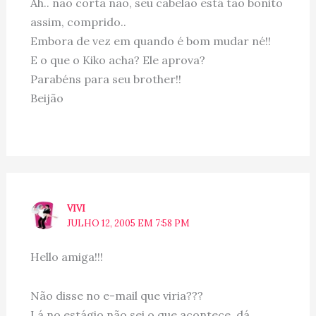
Ah.. não corta não, seu cabelão está tão bonito
assim, comprido..
Embora de vez em quando é bom mudar né!!
E o que o Kiko acha? Ele aprova?
Parabéns para seu brother!!
Beijão
VIVI
JULHO 12, 2005 EM 7:58 PM
Hello amiga!!!
Não disse no e-mail que viria???
Lá no estágio não sei o que acontece, dá