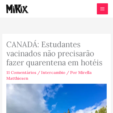
Ir
para
o
conteúdo
CANADÁ: Estudantes
vacinados não precisarão
fazer quarentena em hotéis
11 Comentários
/
Intercambio
/ Por
Mirella
Matthiesen