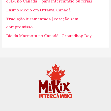
eSIM no Canadá – para intercâmbio ou férias
a
Ensino Médio em Ottawa, Canadá
r
p
Tradução Juramentada | cotação sem
o
compromisso
r
Dia da Marmota no Canadá -Groundhog Day
: