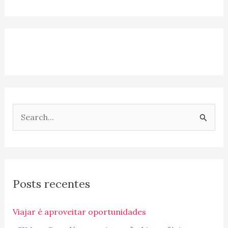
P
e
s
q
Posts recentes
u
i
Viajar é aproveitar oportunidades
s