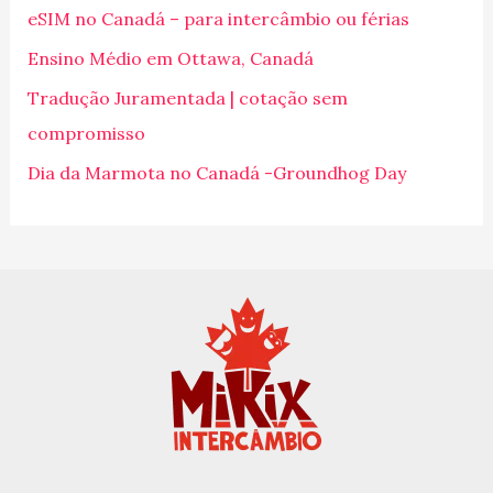
eSIM no Canadá – para intercâmbio ou férias
a
Ensino Médio em Ottawa, Canadá
r
p
Tradução Juramentada | cotação sem
o
compromisso
r
Dia da Marmota no Canadá -Groundhog Day
: