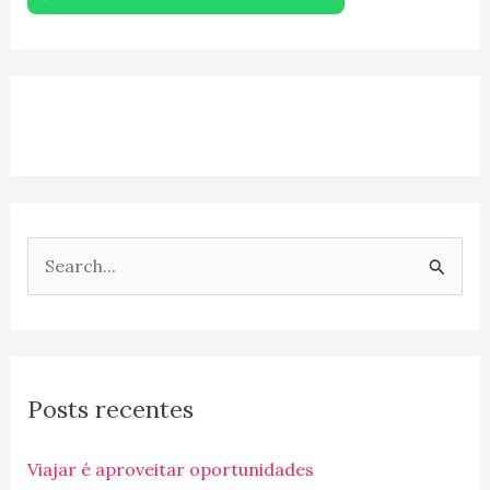
P
e
s
q
Posts recentes
u
i
Viajar é aproveitar oportunidades
s