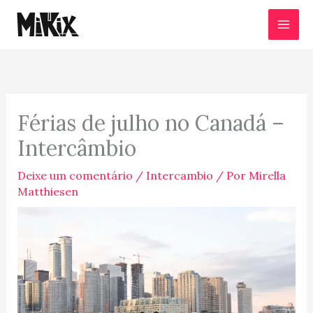
Ir
para
o
conteúdo
Férias de julho no Canadá –
Intercâmbio
Deixe um comentário
/
Intercambio
/ Por
Mirella
Matthiesen