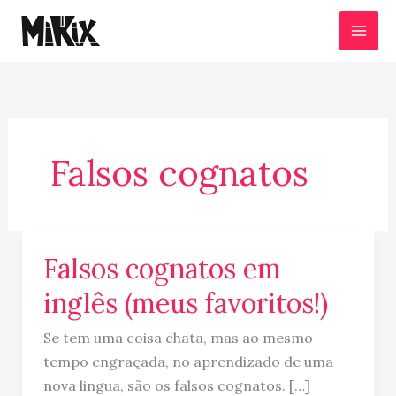
Ir
para
o
conteúdo
Falsos cognatos
Falsos cognatos em
Falsos
cognatos
inglês (meus favoritos!)
em
inglês
Se tem uma coisa chata, mas ao mesmo
(meus
tempo engraçada, no aprendizado de uma
favoritos!)
nova lingua, são os falsos cognatos. […]