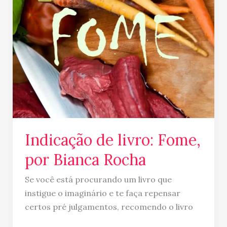
de
livro:
Fome,
por
Bianca
Rocha
Indicação de livro: Fome,
por Bianca Rocha
Se você está procurando um livro que
instigue o imaginário e te faça repensar
certos pré julgamentos, recomendo o livro